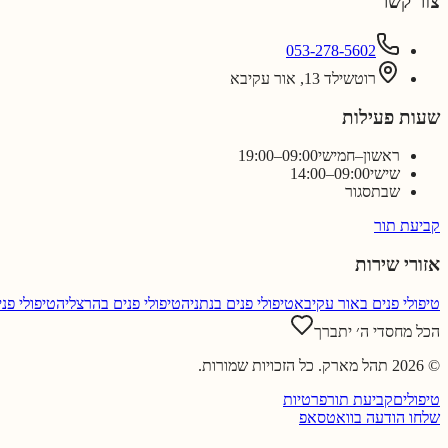
צור קשר
053-278-5602
רוטשילד 13, אור עקיבא
שעות פעילות
ראשון–חמישי
09:00–19:00
שישי
09:00–14:00
שבת
סגור
קביעת תור
אזורי שירות
טיפולי פנים ב
אור עקיבא
טיפולי פנים ב
נתניה
טיפולי פנים ב
הרצליה
טיפולי פני
הכל מחסדי ה׳ יתברך
©
2026
תהל מארק
. כל הזכויות שמורות.
טיפולים
קביעת תור
פרטיות
שלחו הודעה בוואטסאפ