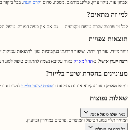
אבחון עור, ניקוי עדין, פילינג מותאם, מסכה, סרום ו
קרם הגנה
. בכל ביקור ב
למי זה מתאים?
לכל מי שרוצה שגרת טיפוח מקצועית — גם אם אין בעיה חמורה. טיפול תק
תוצאות צפויות
זוהר מיידי, עור רך יותר, ושיפור הדרגתי בנקבוביות וגוון. לתוצאות עמוקות
רוצה ייעוץ אישי?
ב-
תהל מארק
באור עקיבא נשמח להתאים טיפול לסוג העו
מעוניינים בהסרת שיער בלייזר?
ב
תהל מארק
באור עקיבא אנחנו מתמחות ב
הסרת שיער בלייזר
לנשים וגברי
שאלות נפוצות
כמה עולה טיפול פנים?
המחיר תלוי בסוג הטיפול והמוצרים. פרטים במחירון ובייעוץ.
כל כמה זמן מומלץ?