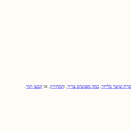
רת שיער בלייזר
,
כמה מפגשים צריך
, ו
המחירון
, או
קבעו תור
.