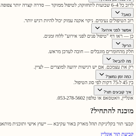
לרוב כל 4–6 שבועות לתחזוקה; לטיפול ממוקד — סדרה קצרה יותר צפופה.
כואב?
רוב הטיפולים נעימים. ניקוי אקנה עמוק יכול להיות רגיש יותר.
אפשר לפני אירוע?
כן — ראו דף "טיפול פנים לפני אירוע" ללוח זמנים.
הריון?
חלק מהחומרים מוגבלים — חובה לעדכן מראש.
מה להביא?
רק את עצמכם. אם יש רגישות ידועה למוצרים — לציין.
כמה זמן נמשך?
בין 45 ל-75 דקות לפי סוג הטיפול.
איך קובעים תור?
אונליין, וואטסאפ או טלפון 053-278-5602.
מוכנה להתחיל?
קבעי תור בקליניקת תהל מארק באור עקיבא — ייעוץ אישי ותוכנית מותאמ
קביעת תור אונליין