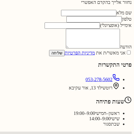
נחזור אלייך בהקדם האפשרי
שם מלא
טלפון
אימייל (אופציונלי)
הודעה
אני מאשר/ת את
מדיניות הפרטיות
שליחה
פרטי התקשרות
053-278-5602
רוטשילד 13, אור עקיבא
שעות פתיחה
ראשון–חמישי
9:00–19:00
שישי
9:00–14:00
שבת
סגור